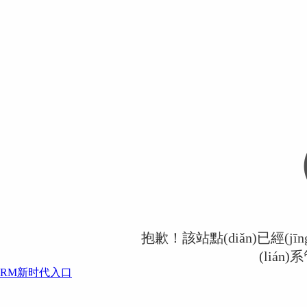
抱歉！該站點(diǎn)已經(jī
(lián
RM新时代入口